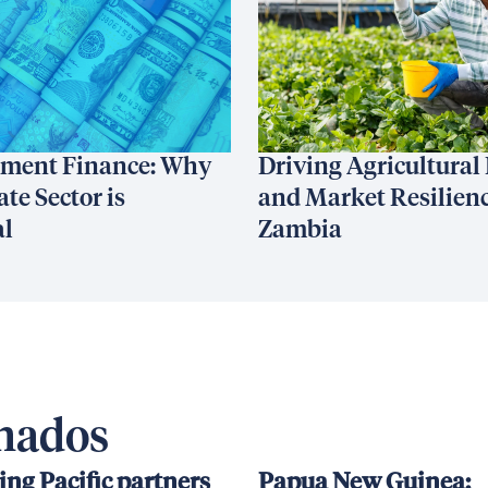
ment Finance: Why
Driving Agricultural
ate Sector is
and Market Resilienc
al
Zambia
onados
ing Pacific partners
Papua New Guinea: