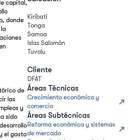
e capital,
llo
Kiribati
co, donde
Tonga
 la
Samoa
taciones
Islas Salomón
nen
Tuvalu
Cliente
DFAT
Áreas Técnicas
tórico de
Crecimiento económico y
ir las
comercio
empleos y
Áreas Subtécnicas
a sido
Reforma económica y sistemas
desarrollo
de mercado
y el gasto