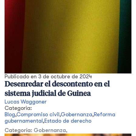
Publicado en
3 de octubre de 2024
Desenredar el descontento en el
sistema judicial de Guinea
Lucas Waggoner
Categoría:
Blog
,
Compromiso civil
,
Gobernanza
,
Reforma
gubernamental
,
Estado de derecho
Categoría:
Gobernanza
,