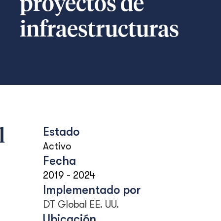
proyectos de
infraestructuras
Estado
l
Activo
Fecha
2019
-
2024
Implementado por
DT Global EE. UU.
Ubicación