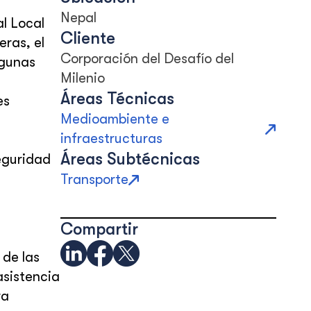
Nepal
al Local
Cliente
eras, el
Corporación del Desafío del
lgunas
Milenio
Áreas Técnicas
es
Medioambiente e
infraestructuras
Áreas Subtécnicas
eguridad
Transporte
Compartir
 de las
asistencia
ra