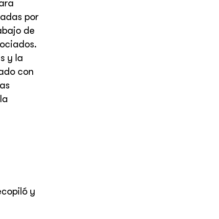
ara
zadas por
abajo de
sociados.
s y la
nado con
ras
la
copiló y