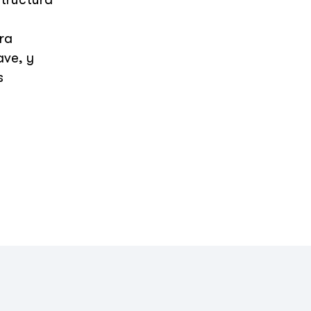
ra
ave, y
s