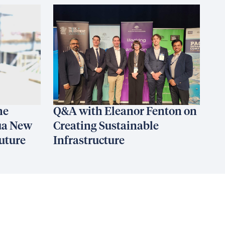
he
Q&A with Eleanor Fenton on
ua New
Creating Sustainable
uture
Infrastructure