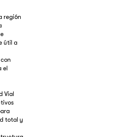
a región
a
de
 útil a
 con
 el
d Vial
tivos
para
d total y
structura