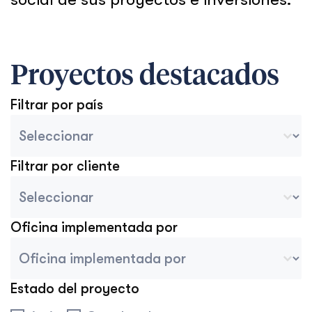
Proyectos destacados
Filtrar por país
Ordenar por país
Seleccionar contenido
Filtrar por cliente
Cliente del proyecto
Seleccionar contenido
Oficina implementada por
Proyecto implementado por tableta móvil
Seleccionar contenido
Estado del proyecto
Estado del proyecto