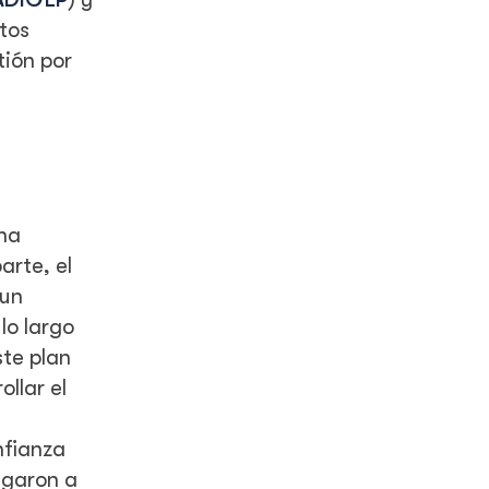
stos
tión por
una
arte, el
 un
lo largo
ste plan
llar el
nfianza
egaron a