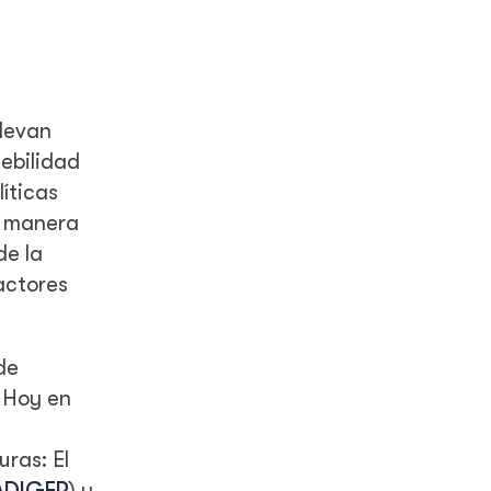
llevan
ebilidad
íticas
de manera
de la
actores
de
 Hoy en
ras: El
ADIGEP
) y