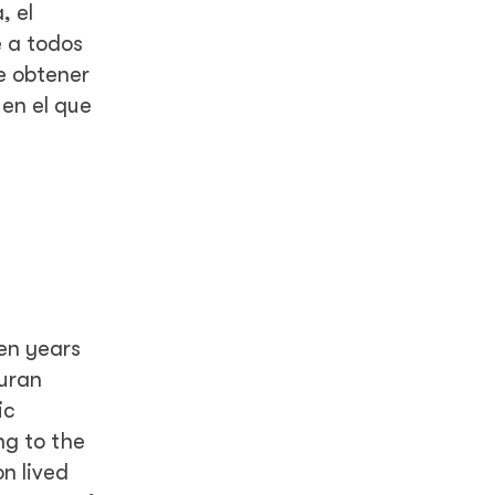
, el
e a todos
e obtener
 en el que
en years
duran
ic
ng to the
n lived