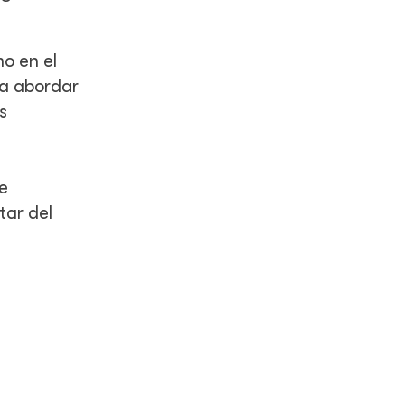
o en el
 a abordar
s
e
tar del