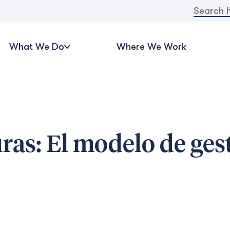
Search
for:
What We Do
Where We Work
as: El modelo de ges