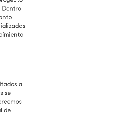
. Dentro
tanto
cializadas
ocimiento
ltados a
s se
 creemos
l de