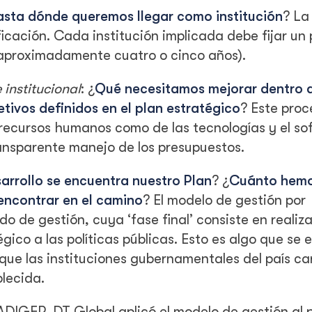
asta dónde queremos llegar como institución
? La
ficación. Cada institución implicada debe fijar un 
(aproximadamente cuatro o cinco años).
institucional
: ¿
Qué necesitamos mejorar dentro 
etivos definidos en el plan estratégico
? Este proc
recursos humanos como de las tecnologías y el so
ransparente manejo de los presupuestos.
arrollo se encuentra nuestro Plan
? ¿
Cuánto hem
ncontrar en el camino
? El modelo de gestión por
o de gestión, cuya ‘fase final’ consiste en realiza
gico a las políticas públicas. Esto es algo que se 
ue las instituciones gubernamentales del país ca
lecida.
ADIGEP, DT Global aplicó el modelo de gestión al 