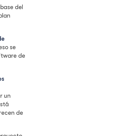
 base del
plan
de
eso se
ftware de
os
r un
está
recen de
proyecto