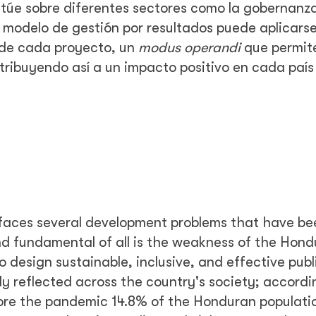
ctúe sobre diferentes sectores como la gobernanza
l modelo de gestión por resultados puede aplicars
al de cada proyecto, un
modus operandi
que permit
tribuyendo así a un impacto positivo en cada país
faces several development problems that have be
nd fundamental of all is the weakness of the Hon
to design sustainable, inclusive, and effective publ
gly reflected across the country's society; accordi
fore the pandemic 14.8% of the Honduran populatio